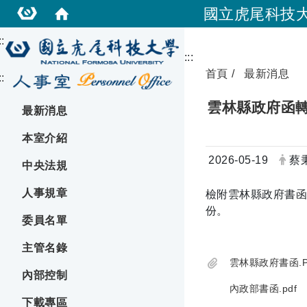
國立虎尾科技
::
:::
首頁
最新消息
::
雲林縣政府函轉
最新消息
本室介紹
日期：
發
2026-05-19
蔡
中央法規
人事規章
檢附雲林縣政府書函
份。
委員名單
主管名錄
雲林縣政府書函.P
內部控制
內政部書函.pdf
下載專區