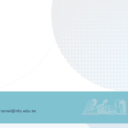
rsonel@nfu.edu.tw