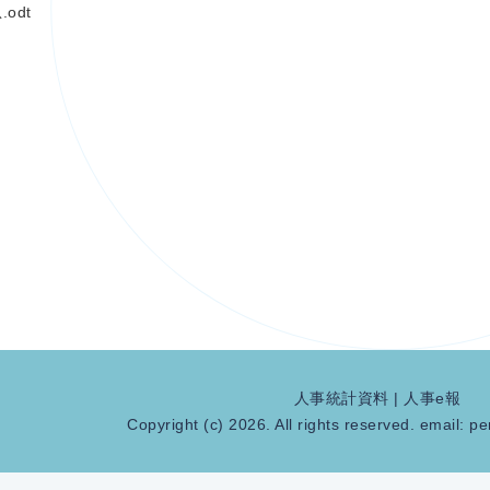
odt
人事統計資料
|
人事e報
Copyright (c) 2026. All rights reserved. email:
pe