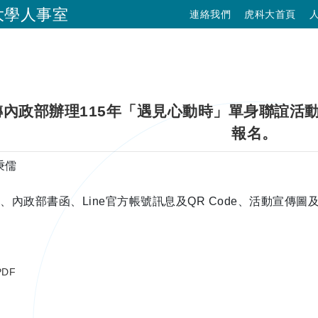
大學人事室
連絡我們
虎科大首頁
跳到主要內容
內政部辦理115年「遇見心動時」單身聯誼活動，第
報名。
布者：
秉儒
、內政部書函、Line官方帳號訊息及QR Code、活動宣傳
DF