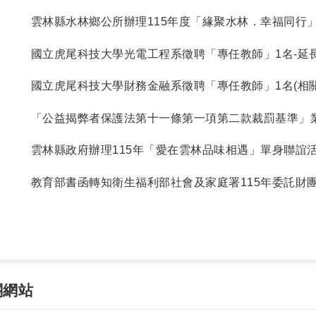
雲林縣水林鄉公所辦理115年度「緣聚水林．幸福同行
育聯誼活動。
國立虎尾科技大學光電工程系徵聘「專任教師」1名-延
請於115年8月31日前寄達聯絡人，以郵戳為憑)
國立虎尾科技大學財務金融系徵聘「專任教師」1名(相關
年8月24日前寄達聯絡人，以郵戳為憑)
「公益揭弊者保護法第十一條第一項第二款裁罰基準」業
月7日以法廉字第11506001470號令訂定發布，並自11
雲林縣政府辦理115年「愛在雲林品味相遇」單身聯誼
日起至115年7月27日止受理報名。
教育部書函轉知衛生福利部社會及家庭署115年委託財
發展基金會於115年8月至10月間辦理「台灣國家婦女
百態」活動。
關網站