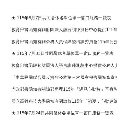
★ 115年8月7日共同暑休各單位單一窗口服務一覽表
教育部書函知有關財團法人語言訓練測驗中心提供115年
測驗」（FLPT）公務人員報名優惠代碼一案。
教育部書函知有關公務人員保障暨培訓委員會115年公
學習暨抽獎活動之指定課程，業於「e等公務園+學習平
★ 115年7月31日共同暑休各單位單一窗口服務一覽表
教育部書函轉知財團法人語言訓練測驗中心提供公務人
報名優惠及公務職場英語培訓方案。
「中華民國聯合國反貪腐公約第三次國家報告國際審查
傳海報及活動預告短片。
內政部書函知有關該部辦理115年「遇見心動時」單身聯
14梯次訂於115年8月7日至16日受理報名。
國立高雄科技大學函知有關該校115年「初夏，心動連
颱風延期，調整至115年8月2日（星期日）辦理一案。
★ 115年7月24日共同暑休各單位單一窗口服務一覽表