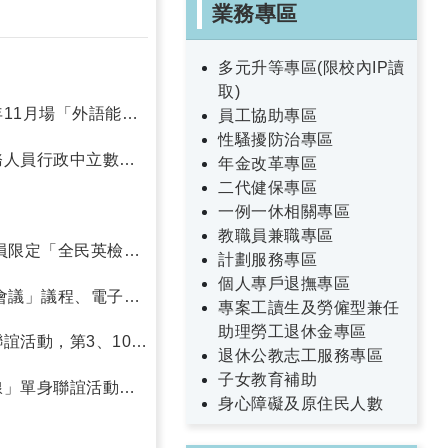
業務專區
多元升等專區(限校內IP讀
取)
11月場「外語能力
員工協助專區
性騷擾防治專區
務人員行政中立數位
年金改革專區
臺」上架。
二代健保專區
一例一休相關專區
教職員兼職專區
員限定「全民英檢」
計劃服務專區
個人專戶退撫專區
會議」議程、電子宣
專案工讀生及勞僱型兼任
助理勞工退休金專區
誼活動，第3、10-
退休公教志工服務專區
子女教育補助
線」單身聯誼活動因
身心障礙及原住民人數