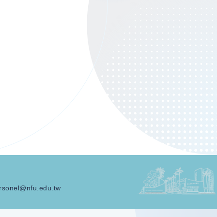
rsonel@nfu.edu.tw