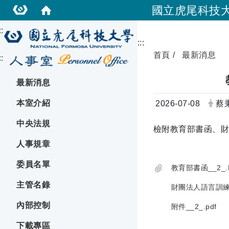
國立虎尾科技
::
:::
首頁
最新消息
::
最新消息
本室介紹
日期：
發
2026-07-08
蔡
中央法規
檢附教育部書函、財
人事規章
委員名單
教育部書函__2_.
主管名錄
財團法人語言訓練
內部控制
附件__2_.pdf
下載專區